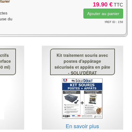
turer
19.90 €
TTC
ctes
euse du
!REF ID : 156
ctifs
Kit traitement souris avec
urface
postes d'appâtage
50 ml)
sécurisés et appâts en pâte
- SOLU'DÉRAT
s
En savoir plus