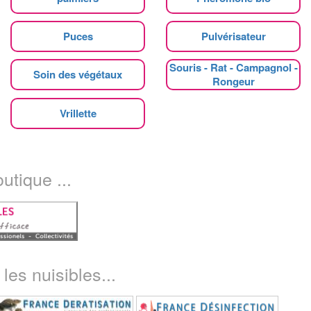
Puces
Pulvérisateur
Souris - Rat - Campagnol -
Soin des végétaux
Rongeur
Vrillette
utique ...
les nuisibles...