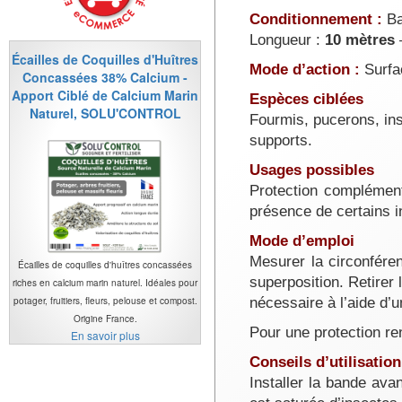
Conditionnement :
Ba
Longueur :
10 mètres
Écailles de Coquilles d'Huîtres
Mode d’action :
Surfac
Concassées 38% Calcium -
Apport Ciblé de Calcium Marin
Espèces ciblées
Naturel, SOLU'CONTROL
Fourmis, pucerons, ins
supports.
Usages possibles
Protection complémenta
présence de certains i
Mode d’emploi
Mesurer la circonfére
Écailles de coquilles d'huîtres concassées
superposition. Retirer 
riches en calcium marin naturel. Idéales pour
nécessaire à l’aide d’
potager, fruitiers, fleurs, pelouse et compost.
Origine France.
Pour une protection re
En savoir plus
Conseils d’utilisation
Installer la bande ava