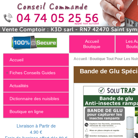
Accueil
Les A
Boutique
Bouti
Accueil
/
Boutique Tout Pour Les Nui
Accueil
Bande de Glu Spéci
+
Fiches Conseils Guides
Actualités
Dictionnaire des nuisibles
Boutique en ligne
Livraison à Partir de
4.90 €
Frais de livraison offert dés 89 €