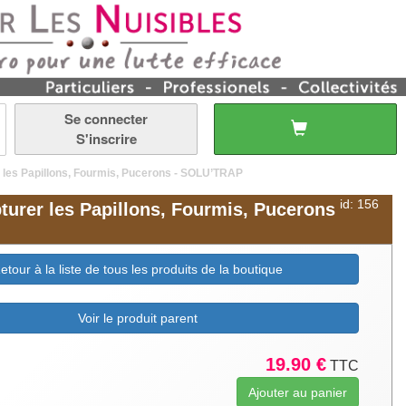
Se connecter
S'inscrire
 les Papillons, Fourmis, Pucerons - SOLU’TRAP
id: 156
turer les Papillons, Fourmis, Pucerons
etour à la liste de tous les produits de la boutique
Voir le produit parent
19.90 €
TTC