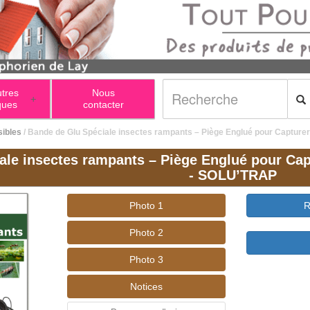
utres
Nous
+
ques
contacter
sibles
/ Bande de Glu Spéciale insectes rampants – Piège Englué pour Capturer
ale insectes rampants – Piège Englué pour Cap
- SOLU’TRAP
Photo 1
R
Photo 2
Photo 3
Notices