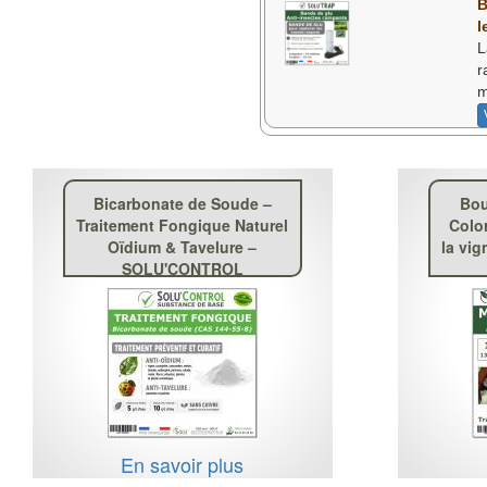
B
l
L
r
m
Bicarbonate de Soude –
Bou
Traitement Fongique Naturel
Color
Oïdium & Tavelure –
la vi
SOLU'CONTROL
En savoir plus