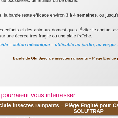
 de poussières, de feuilles ou de débris.
, la bande reste efficace environ
3 à 4 semaines
, ou jusqu’
es enfants et des animaux domestiques. Éviter le contact av
ur une écorce très fragile ou une plaie fraîche.
cide – action mécanique – utilisable au jardin, au verger
Bande de Glu Spéciale insectes rampants – Piège Englué 
 pourraient vous interresser
iale insectes rampants – Piège Englué pour Ca
SOLU’TRAP