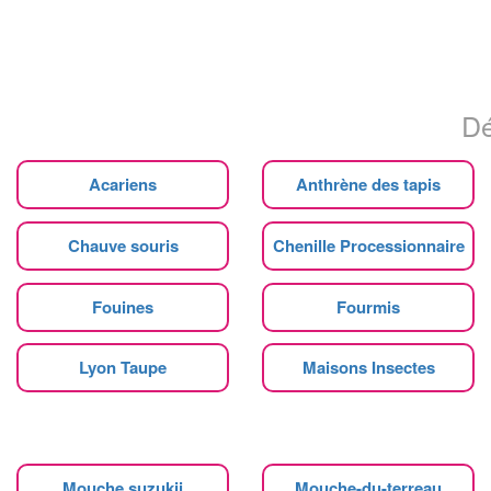
Dé
Acariens
Anthrène des tapis
Chauve souris
Chenille Processionnaire
Fouines
Fourmis
Lyon Taupe
Maisons Insectes
Mouche suzukii
Mouche-du-terreau