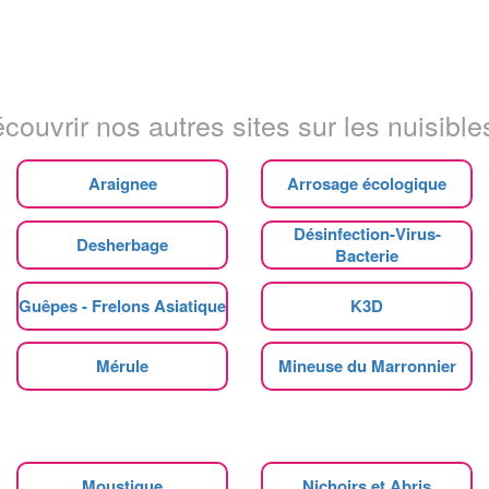
couvrir nos autres sites sur les nuisibles
Araignee
Arrosage écologique
Désinfection-Virus-
Desherbage
Bacterie
Guêpes - Frelons Asiatique
K3D
Mérule
Mineuse du Marronnier
Moustique
Nichoirs et Abris