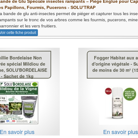
ande de Glu Spéciale insectes rampants – Piège Englué pour Cap
es Papillons, Fourmis, Pucerons - SOLU’TRAP
a bande de glu anti-insectes permet de piéger et capturer tous les inse
ampants sur le tronc de vos arbres comme les fourmis, pucerons, min
arronnier et les vers fruitiers.
Voir cette fiche produit
illie Bordelaise Non
Fogger Habitat aux a
ée spécial Mildiou de
d'origine végétale - S
gne, SOLU'BORDELAISE
de moins de 30 m² (1
- Sachet de 1kg
En savoir plus
En savoir plu