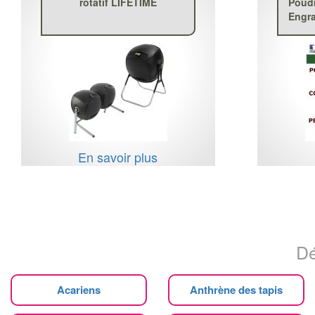
rotatif LIFETIME
Poudr
Engra
En savoir plus
Dé
Acariens
Anthrène des tapis