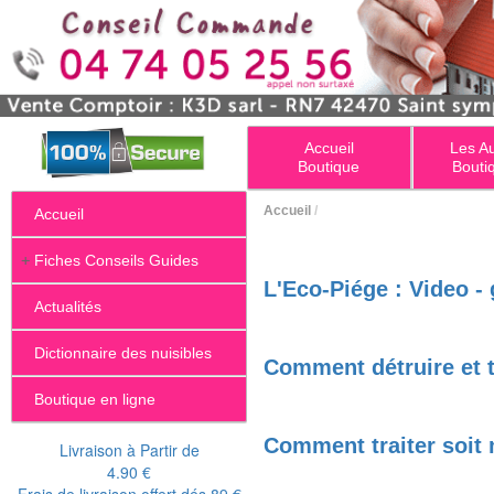
Accueil
Les A
Boutique
Bouti
Accueil
/
Accueil
+
Fiches Conseils Guides
L'Eco-Piége : Video -
Actualités
Dictionnaire des nuisibles
Comment détruire et t
Boutique en ligne
Comment traiter soit 
Livraison à Partir de
4.90 €
Frais de livraison offert dés 89 €