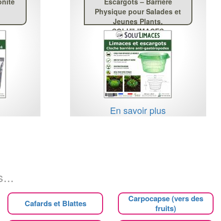
onite
Escargots – Barrière
Physique pour Salades et
Jeunes Plants,
SOLU'LIMACES
s
En savoir plus
...
Carpocapse (vers des
Cafards et Blattes
fruits)