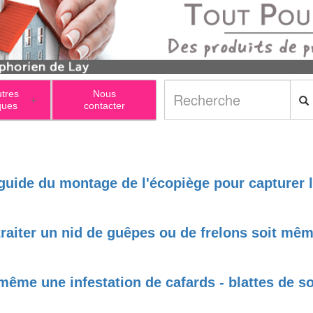
utres
Nous
+
ques
contacter
 guide du montage de l'écopiège pour capturer 
raiter un nid de guêpes ou de frelons soit mê
même une infestation de cafards - blattes de 