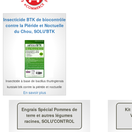
Insecticide BTK de biocontrôle
contre la Piéride et Noctuelle
du Chou, SOLU'BTK
Insecticide à base de bacillus thuringiensis
kurstaki btk contre la piéride et noctuelle
En savoir plus
Engrais Spécial Pommes de
Kit
terre et autres légumes
racines, SOLU'CONTROL