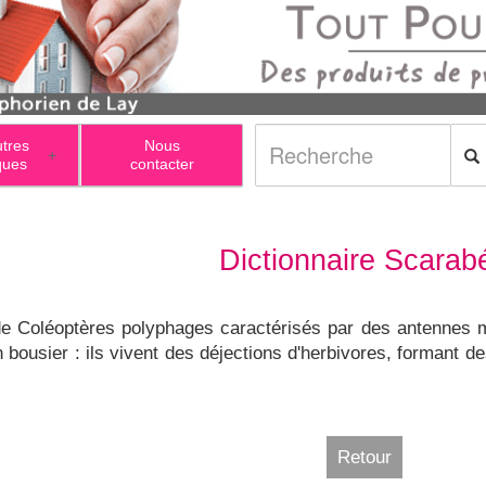
utres
Nous
+
ques
contacter
Dictionnaire Scarab
e Coléoptères polyphages caractérisés par des antennes mu
n bousier : ils vivent des déjections d'herbivores, formant 
Retour