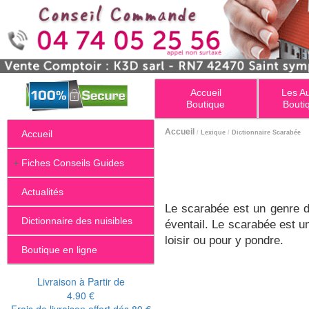
Accueil
Les A
Boutique
Bouti
Accueil
Accueil
/
Lexique
/
Dictionnaire Scarabée
+
Fiches Conseils Guides
Actualités
Le scarabée est un genre d
Dictionnaire des nuisibles
éventail. Le scarabée est u
loisir ou pour y pondre.
Boutique en ligne
Livraison à Partir de
4.90 €
Frais de livraison offert dés 89 €