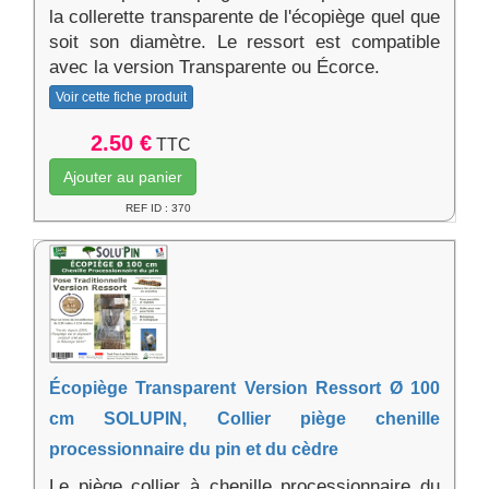
la collerette transparente de l'écopiège quel que
soit son diamètre. Le ressort est compatible
avec la version Transparente ou Écorce.
Voir cette fiche produit
2.50 €
TTC
Ajouter au panier
REF ID : 370
Écopiège Transparent Version Ressort Ø 100
cm SOLUPIN, Collier piège chenille
processionnaire du pin et du cèdre
Le piège collier à chenille processionnaire du