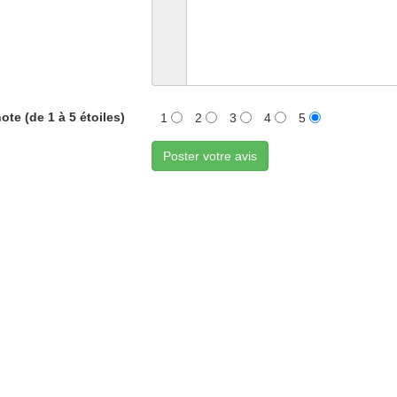
ote (de 1 à 5 étoiles)
1
2
3
4
5
Poster votre avis