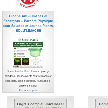
Cloche Anti-Limaces et
Escargots – Barrière Physique
pour Salades et Jeunes Plants,
SOLU'LIMACES
Cloche barrière Solu’Limaces : protège
salades et jeunes plants contre limaces et
escargots, sans insecticide, réutilisable et
simple à installer.
En savoir plus
Engrais complet universel et
Bomb