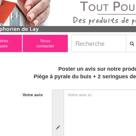
utres
Nous
+
ques
contacter
Poster un avis sur notre produ
Piège à pyrale du buis + 2 seringues 
Votre avis