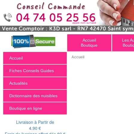
Accueil
Les A
Boutique
Bouti
Accueil
Accueil
+
Fiches Conseils Guides
Actualités
Dictionnaire des nuisibles
Boutique en ligne
Livraison à Partir de
4.90 €
Frais de livraison offert dés 89 €