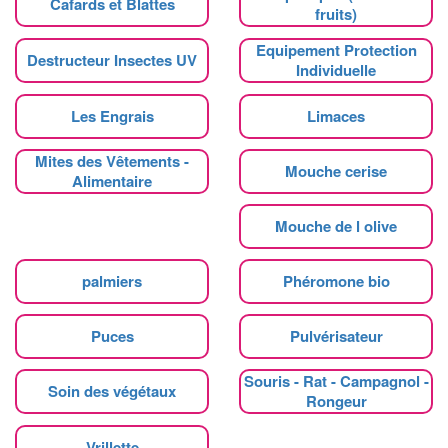
Cafards et Blattes
fruits)
Equipement Protection
Destructeur Insectes UV
Individuelle
Les Engrais
Limaces
Mites des Vêtements -
Mouche cerise
Alimentaire
Mouche de l olive
palmiers
Phéromone bio
Puces
Pulvérisateur
Souris - Rat - Campagnol -
Soin des végétaux
Rongeur
Vrillette