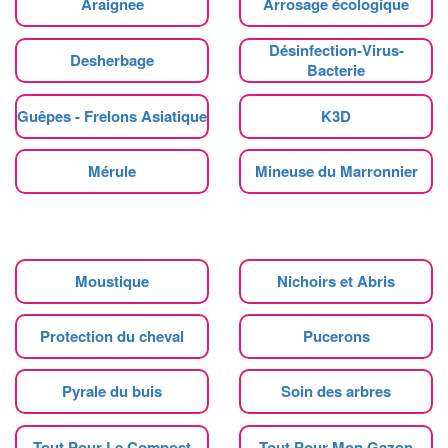
Araignee
Arrosage écologique
Désinfection-Virus-
Desherbage
Bacterie
Guêpes - Frelons Asiatique
K3D
Mérule
Mineuse du Marronnier
Moustique
Nichoirs et Abris
Protection du cheval
Pucerons
Pyrale du buis
Soin des arbres
Tout Pour Le Compost
Tout Pour Mon Gazon