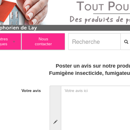
utres
Nous
+
ques
contacter
Poster un avis sur notre produ
Fumigène insecticide, fumigateu
Votre avis