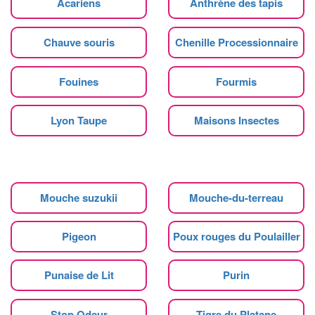
Acariens
Anthrène des tapis
Chauve souris
Chenille Processionnaire
Fouines
Fourmis
Lyon Taupe
Maisons Insectes
Mouche suzukii
Mouche-du-terreau
Pigeon
Poux rouges du Poulailler
Punaise de Lit
Purin
Stop Odeur
Tigre du Platane