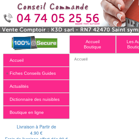
Accueil
Les A
Boutique
Bouti
Accueil
Accueil
+
Fiches Conseils Guides
Actualités
Dictionnaire des nuisibles
Boutique en ligne
Livraison à Partir de
4.90 €
Frais de livraison offert dés 89 €