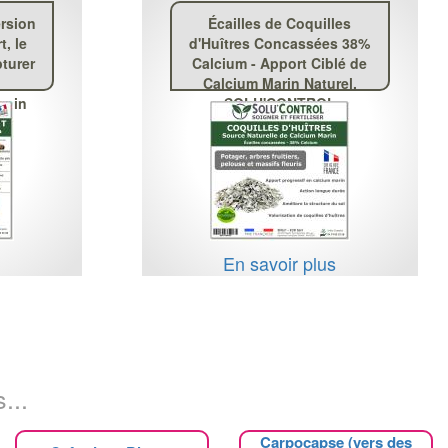
rsion
Écailles de Coquilles
, le
d'Huîtres Concassées 38%
pturer
Calcium - Apport Ciblé de
Calcium Marin Naturel,
 pin
SOLU'CONTROL
s
En savoir plus
...
Carpocapse (vers des