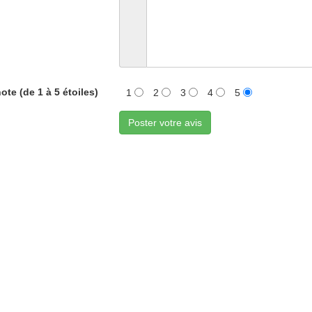
ote (de 1 à 5 étoiles)
1
2
3
4
5
Poster votre avis