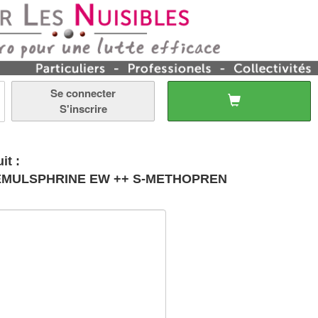
Se connecter
S'inscrire
it :
ES de lit et PUCES, l'EMULSPHRINE EW ++ S-METHOPREN