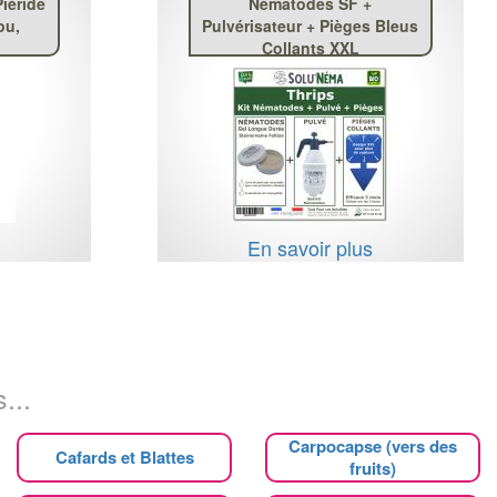
Piéride
Nématodes SF +
ou,
Pulvérisateur + Pièges Bleus
Collants XXL
s
En savoir plus
...
Carpocapse (vers des
Cafards et Blattes
fruits)