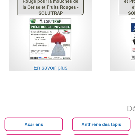
Rouge pour la mouches de
et Pr
la Cerise et Fruits Rouges -
e
SOLU'TRAP
SOL
En savoir plus
Dé
Acariens
Anthrène des tapis