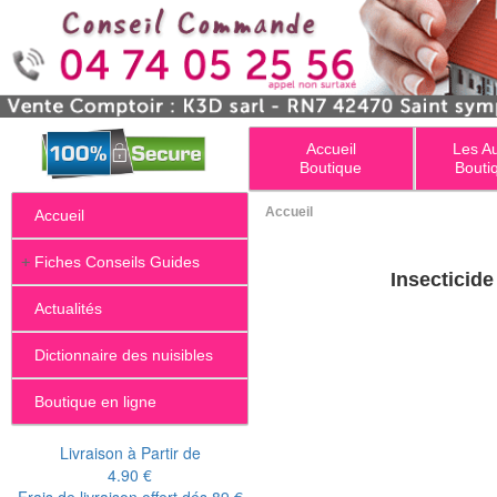
Accueil
Les A
Boutique
Bouti
Accueil
Accueil
+
Fiches Conseils Guides
Actualités
Dictionnaire des nuisibles
Boutique en ligne
Livraison à Partir de
4.90 €
Frais de livraison offert dés 89 €