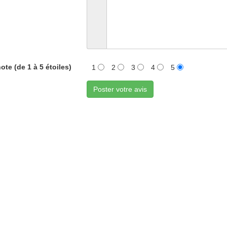
ote (de 1 à 5 étoiles)
1
2
3
4
5
Poster votre avis