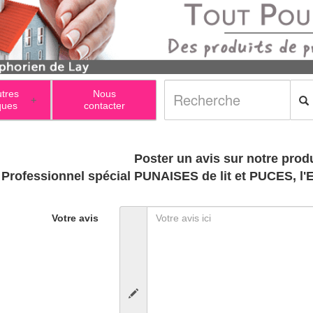
utres
Nous
+
ques
contacter
Poster un avis sur notre produ
Insecticide Professionnel spécial PUNAIS
Votre avis