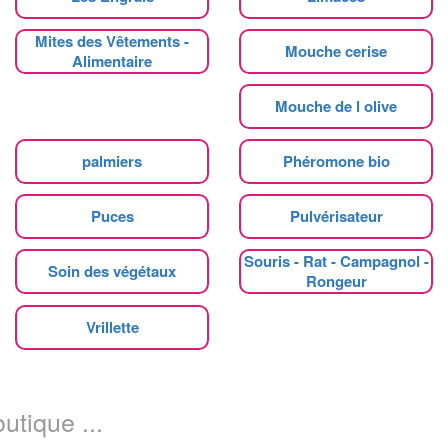
Mites des Vêtements -
Mouche cerise
Alimentaire
Mouche de l olive
palmiers
Phéromone bio
Puces
Pulvérisateur
Souris - Rat - Campagnol -
Soin des végétaux
Rongeur
Vrillette
utique ...