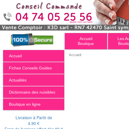
Accueil
Les A
Boutique
Bouti
Accueil
Accueil
+
Fiches Conseils Guides
Actualités
Dictionnaire des nuisibles
Boutique en ligne
Livraison à Partir de
4.90 €
Frais de livraison offert dés 89 €