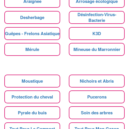
Araignee
Arrosage écologique
Désinfection-Virus-
Desherbage
Bacterie
Guêpes - Frelons Asiatique
K3D
Mérule
Mineuse du Marronnier
Moustique
Nichoirs et Abris
Protection du cheval
Pucerons
Pyrale du buis
Soin des arbres
Tout Pour Le Compost
Tout Pour Mon Gazon