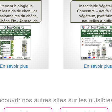
aitement biologique
Insecticide Végétal
e les nids de chenilles
Concentré – Actifs 
ssionnaires du chêne,
végétaux, pyréthri
Chêne Fix - Aérosol de
naturelles & huil
500 ml
essentielles
En savoir plus
En savoir plu
couvrir nos autres sites sur les nuisibles