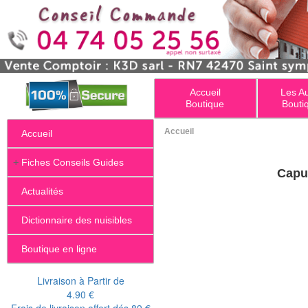
Accueil
Les A
Boutique
Bouti
Accueil
Accueil
+
Fiches Conseils Guides
Capu
Actualités
Dictionnaire des nuisibles
Boutique en ligne
Livraison à Partir de
4.90 €
Frais de livraison offert dés 89 €