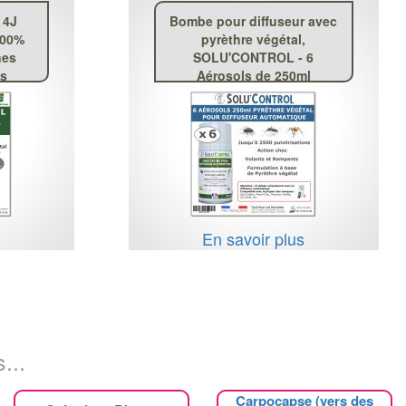
 4J
Bombe pour diffuseur avec
100%
pyrèthre végétal,
nes
SOLU'CONTROL - 6
es
Aérosols de 250ml
s
En savoir plus
...
Carpocapse (vers des