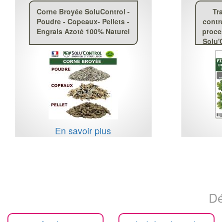
Corne Broyée SoluControl -
Tr
Poudre - Copeaux- Pellets -
contr
Engrais Azoté 100% Naturel
proce
Solu'
En savoir plus
Dé