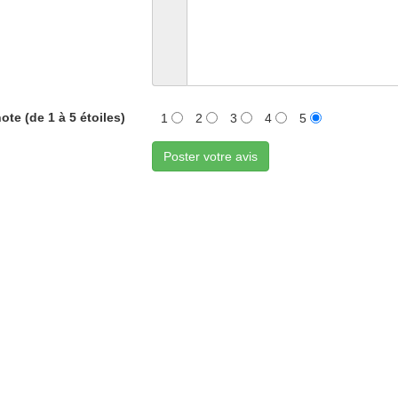
ote (de 1 à 5 étoiles)
1
2
3
4
5
Poster votre avis