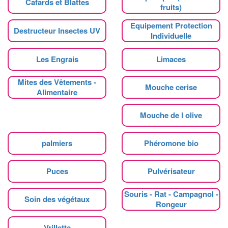
Cafards et Blattes
fruits)
Equipement Protection
Destructeur Insectes UV
Individuelle
Les Engrais
Limaces
Mites des Vêtements -
Mouche cerise
Alimentaire
Mouche de l olive
palmiers
Phéromone bio
Puces
Pulvérisateur
Souris - Rat - Campagnol -
Soin des végétaux
Rongeur
Vrillette