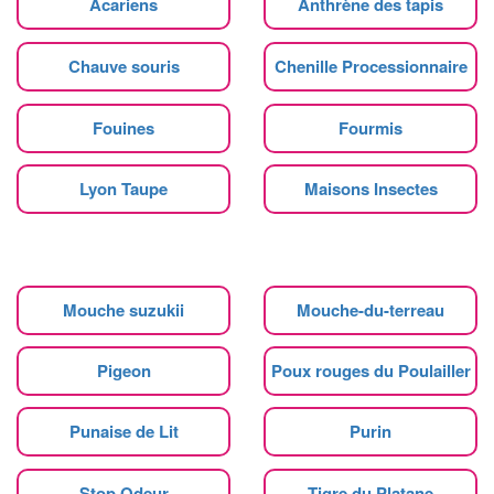
Acariens
Anthrène des tapis
Chauve souris
Chenille Processionnaire
Fouines
Fourmis
Lyon Taupe
Maisons Insectes
Mouche suzukii
Mouche-du-terreau
Pigeon
Poux rouges du Poulailler
Punaise de Lit
Purin
Stop Odeur
Tigre du Platane