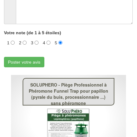
Votre note (de 1 à 5 étoiles)
1
2
3
4
5
Poster votre avis
SOLUPHERO - Piège Professionnel à
Phéromone Funnel Trap pour papillon
(pyrale du buis, processionnaire ...)
sans phéromone