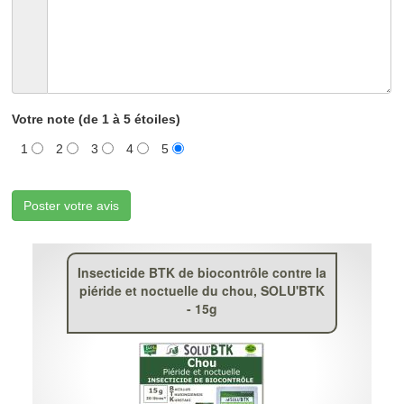
Votre note (de 1 à 5 étoiles)
1
2
3
4
5
Poster votre avis
Insecticide BTK de biocontrôle contre la
piéride et noctuelle du chou, SOLU'BTK
- 15g