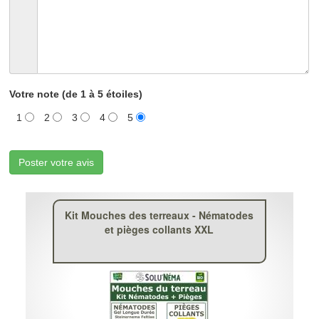
Votre note (de 1 à 5 étoiles)
1
2
3
4
5
Poster votre avis
Kit Mouches des terreaux - Nématodes
et pièges collants XXL